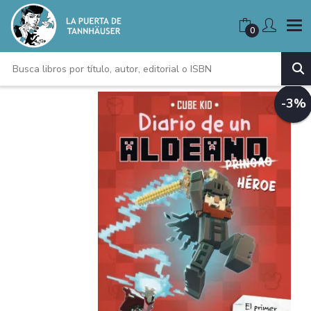
0
-3%