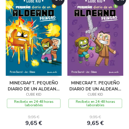
MINECRAFT. PEQUEÑO
MINECRAFT. PEQUEÑO
DIARIO DE UN ALDEANO
DIARIO DE UN ALDEANO
PRINGAO 2
CUBE KID
PRINGAO 1
CUBE KID
Recíbelo en 24-48 horas
Recíbelo en 24-48 horas
laborables
laborables
9,95 €
9,95 €
9,65 €
9,65 €