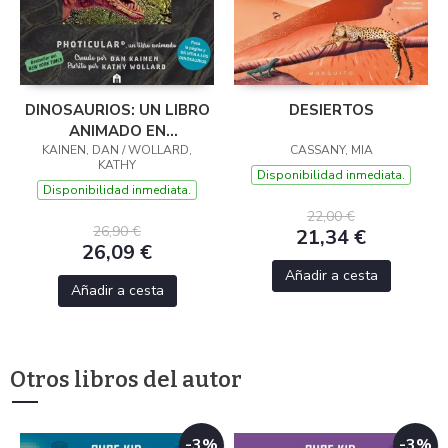
DINOSAURIOS: UN LIBRO
DESIERTOS
ANIMADO EN
KAINEN, DAN / WOLLARD,
PHOTICULAR
CASSANY, MIA
KATHY
Disponibilidad inmediata.
Disponibilidad inmediata.
22,00 €
26,90 €
21,34 €
26,09 €
Añadir a cesta
Añadir a cesta
Otros libros del autor
-3%
-3%