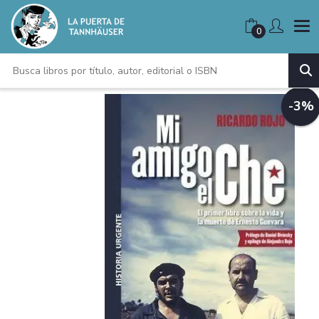
0
-3%