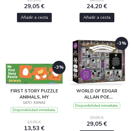
29,95 €
24,95 €
29,05 €
24,20 €
Añadir a cesta
Añadir a cesta
-3%
-3%
FIRST STORY PUZZLE
WORLD OF EDGAR
ANIMALS, MY
ALLAN POE
SATO, KANAE
CONVERSATION PUZZLE
Disponibilidad inmediata.
500 PIECE
Disponibilidad inmediata.
29,95 €
13,95 €
29,05 €
13,53 €