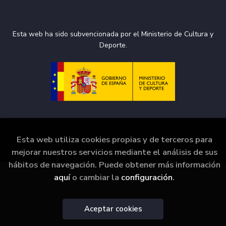
Esta web ha sido subvencionada por el Ministerio de Cultura y
Deporte.
Esta web utiliza cookies propias y de terceros para
2026 ©
La Puerta de Tannhäuser
. Todos los Derechos
Reservados |
Grupo Trevenque
mejorar nuestros servicios mediante el análisis de sus
hábitos de navegación. Puede obtener más información
aquí
o cambiar la
configuración
.
Aceptar cookies