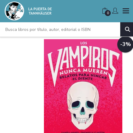
0
-3%