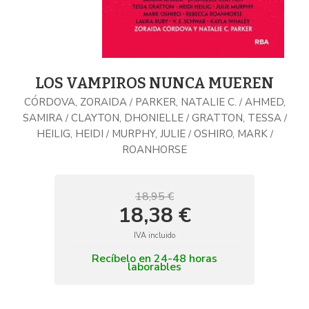
LOS VAMPIROS NUNCA MUEREN
CÓRDOVA, ZORAIDA
PARKER, NATALIE C.
AHMED,
/
/
SAMIRA
CLAYTON, DHONIELLE
GRATTON, TESSA
/
/
/
HEILIG, HEIDI
MURPHY, JULIE
OSHIRO, MARK
/
/
/
ROANHORSE
18,95 €
18,38 €
IVA incluido
Recíbelo en 24-48 horas
laborables