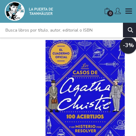
0
-3%