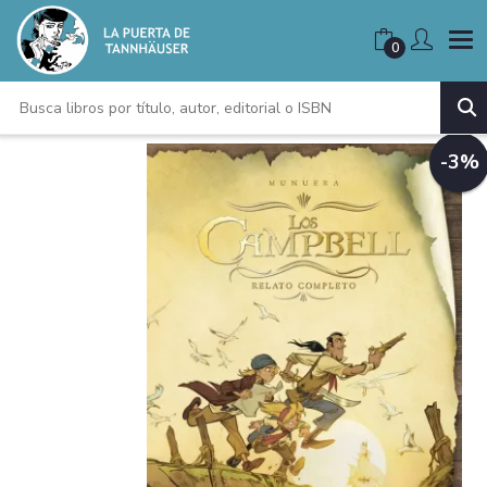
0
-3%