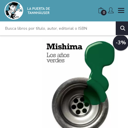
0
-3%