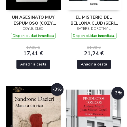
UN ASESINATO MUY
EL MISTERIO DEL
ESPUMOSO (COZY
BELLONA CLUB (SERIE
MYSTERY)
COYLE, CLEO
LORD PETER WIMSEY)
SAYERS, DOROTHY L.
Disponibilidad inmediata
Disponibilidad inmediata.
17,95 €
21,90 €
17,41 €
21,24 €
Añadir a cesta
Añadir a cesta
-3%
-3%