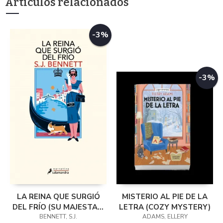
Artículos relacionados
-3%
-3%
LA REINA QUE SURGIÓ
MISTERIO AL PIE DE LA
DEL FRÍO (SU MAJESTAD,
LETRA (COZY MYSTERY)
BENNETT, S.J.
LA REINA
ADAMS, ELLERY