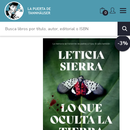
0
-3%