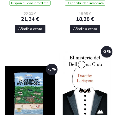
INVESTIGADORA 5)
Disponibilidad inmediata.
Disponibilidad inmediata
22,00 €
18,95 €
21,34 €
18,38 €
Añadir a cesta
Añadir a cesta
-3%
-3%