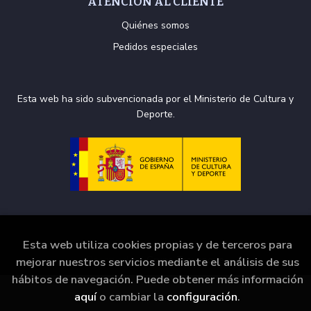
ATENCIÓN AL CLIENTE
Quiénes somos
Pedidos especiales
Esta web ha sido subvencionada por el Ministerio de Cultura y
Deporte.
Esta web utiliza cookies propias y de terceros para
2026 ©
La Puerta de Tannhäuser
. Todos los Derechos
Reservados |
Grupo Trevenque
mejorar nuestros servicios mediante el análisis de sus
hábitos de navegación. Puede obtener más información
aquí
o cambiar la
configuración
.