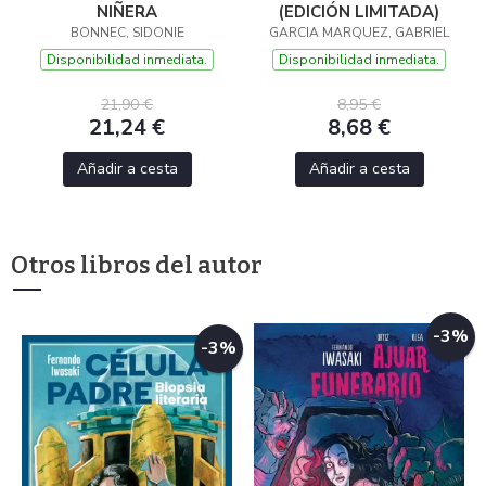
NIÑERA
(EDICIÓN LIMITADA)
BONNEC, SIDONIE
GARCIA MARQUEZ, GABRIEL
Disponibilidad inmediata.
Disponibilidad inmediata.
21,90 €
8,95 €
21,24 €
8,68 €
Añadir a cesta
Añadir a cesta
Otros libros del autor
-3%
-3%