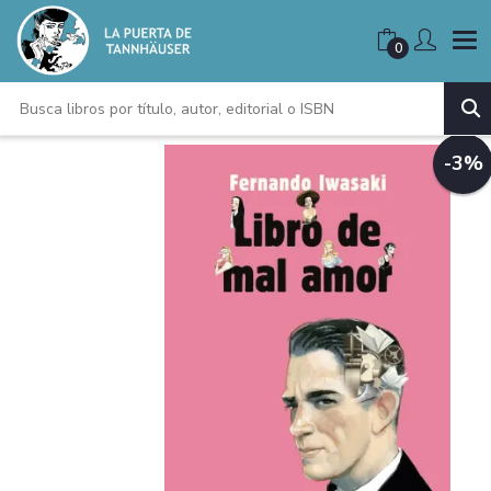
0
-3%