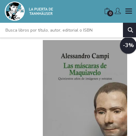
0
-3%