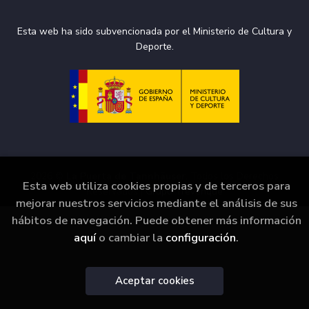
Esta web ha sido subvencionada por el Ministerio de Cultura y
Deporte.
2026 ©
La Puerta de Tannhäuser
. Todos los Derechos
Esta web utiliza cookies propias y de terceros para
Reservados |
Grupo Trevenque
mejorar nuestros servicios mediante el análisis de sus
hábitos de navegación. Puede obtener más información
aquí
o cambiar la
configuración
.
Aceptar cookies