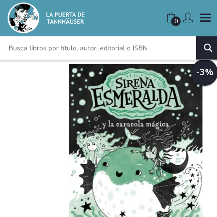
0
-3%