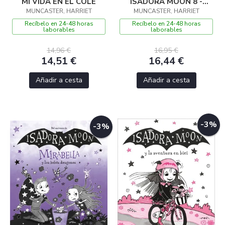
MI VIDA EN EL COLE
ISADORA MOON 8 -
MUNCASTER, HARRIET
ISADORA MOON Y LAS
MUNCASTER, HARRIET
VAMPIESTRELLAS DEL
Recíbelo en 24-48 horas
Recíbelo en 24-48 horas
laborables
laborables
POP
14,96 €
16,95 €
14,51 €
16,44 €
Añadir a cesta
Añadir a cesta
-3%
-3%