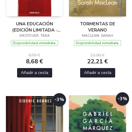
UNA EDUCACIÓN
TORMENTAS DE
(EDICIÓN LIMITADA ·
VERANO
WESTOVER, TARA
VERANO)
MACLEAN, SARAH
Disponibilidad inmediata.
Disponibilidad inmediata.
8,95 €
22,90 €
8,68 €
22,21 €
Añadir a cesta
Añadir a cesta
-3%
-3%