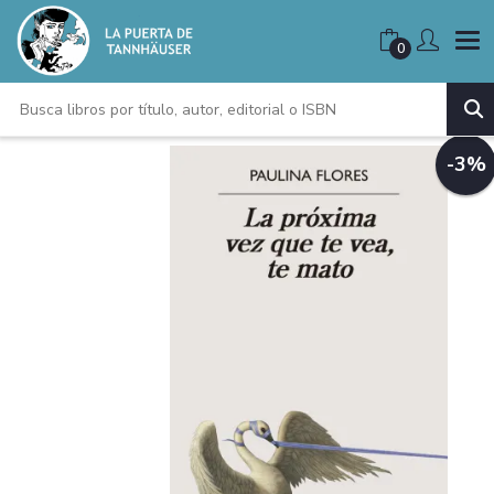
0
-3%