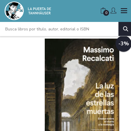
0
-3%