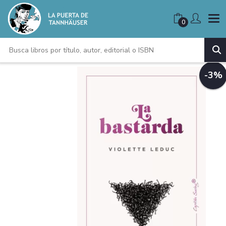
0
-3%