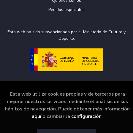
Quiénes somos
Pedidos especiales
Esta web ha sido subvencionada por el Ministerio de Cultura y
Deporte.
Esta web utiliza cookies propias y de terceros para
2026 ©
La Puerta de Tannhäuser
. Todos los Derechos
Reservados |
Grupo Trevenque
mejorar nuestros servicios mediante el análisis de sus
hábitos de navegación. Puede obtener más información
aquí
o cambiar la
configuración
.