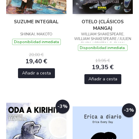
SUZUME INTEGRAL
OTELO (CLÁSICOS
MANGA)
SHINKAI, MAKOTO
WILLIAM SHAKESPEARE,
WILLIAM SHAKESPEARE / JULIEN
Disponibilidad inmediata
CHOY, / CRISTAL S. CHAN,
Disponibilidad inmediata.
20,00 €
19,40 €
19,95 €
19,35 €
Añadir a cesta
Añadir a cesta
-3%
-3%