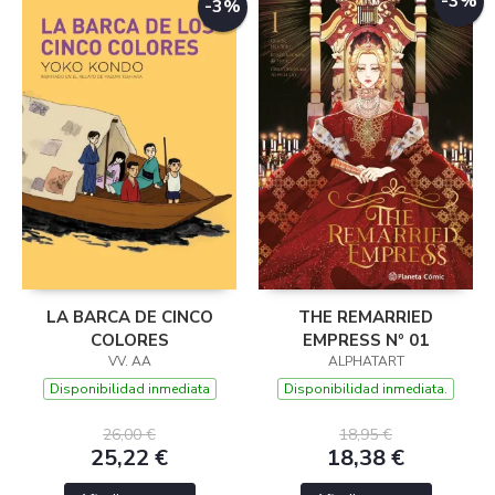
-3%
-3%
LA BARCA DE CINCO
THE REMARRIED
COLORES
EMPRESS Nº 01
VV. AA
ALPHATART
Disponibilidad inmediata
Disponibilidad inmediata.
26,00 €
18,95 €
25,22 €
18,38 €