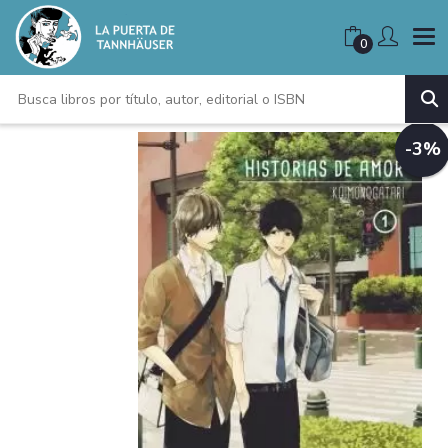
0
-3%