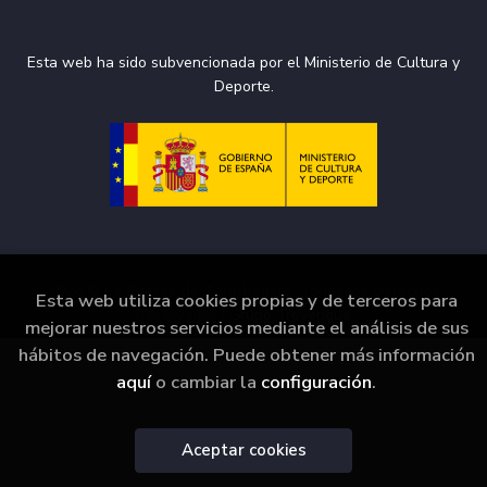
Esta web ha sido subvencionada por el Ministerio de Cultura y
Deporte.
2026 ©
La Puerta de Tannhäuser
. Todos los Derechos
Esta web utiliza cookies propias y de terceros para
Reservados |
Grupo Trevenque
mejorar nuestros servicios mediante el análisis de sus
hábitos de navegación. Puede obtener más información
aquí
o cambiar la
configuración
.
Aceptar cookies