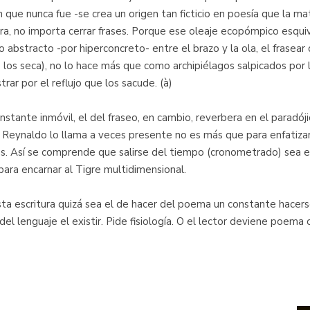
ue nunca fue -se crea un origen tan ficticio en poesía que la mate
ra, no importa cerrar frases. Porque ese oleaje ecopómpico esqu
eo abstracto -por hiperconcreto- entre el brazo y la ola, el frasea
os seca), no lo hace más que como archipiélagos salpicados por la
ar por el reflujo que los sacude. (à)
 instante inmóvil, el del fraseo, en cambio, reverbera en el paradó
 Reynaldo lo llama a veces presente no es más que para enfatizar
. Así se comprende que salirse del tiempo (cronometrado) sea e
ara encarnar al Tigre multidimensional.
esta escritura quizá sea el de hacer del poema un constante hacers
 del lenguaje el existir. Pide fisiología. O el lector deviene poema