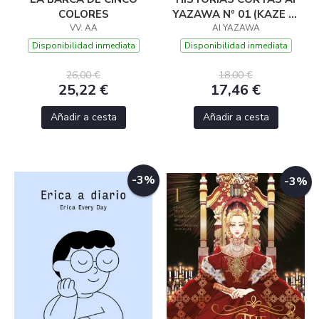
COLORES
YAZAWA Nº 01 (KAZE NI
VV. AA
AI YAZAWA
NARE!)
Disponibilidad inmediata
Disponibilidad inmediata
26,00 €
18,00 €
25,22 €
17,46 €
Añadir a cesta
Añadir a cesta
-3%
-3%