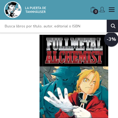
0
-3%