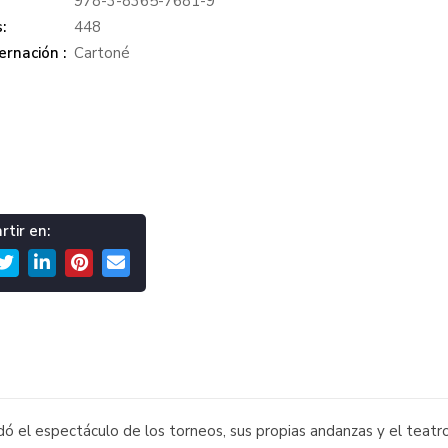
978-3-8365-7681-9
:
448
rnación :
Cartoné
tir en:
 el espectáculo de los torneos, sus propias andanzas y el teatro