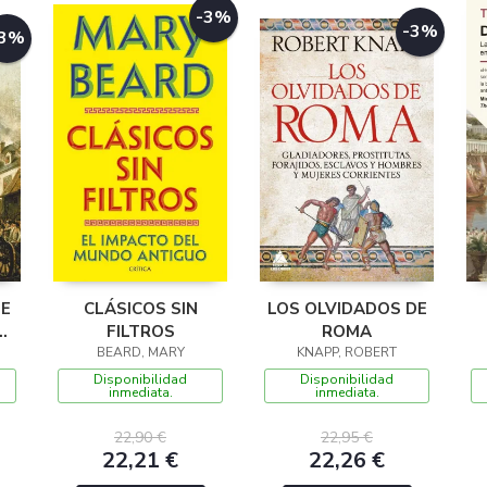
-3%
-3%
-3%
DE
CLÁSICOS SIN
LOS OLVIDADOS DE
O-
FILTROS
ROMA
BEARD, MARY
KNAPP, ROBERT
Disponibilidad
Disponibilidad
inmediata.
inmediata.
22,90 €
22,95 €
22,21 €
22,26 €