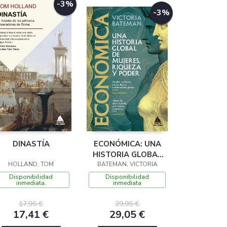
-3%
-3%
DINASTÍA
ECONÓMICA: UNA
HISTORIA GLOBAL
HOLLAND, TOM
BATEMAN, VICTORIA
DE MUJERES,
RIQUEZA Y PODER
Disponibilidad
Disponibilidad
inmediata.
inmediata
17,95 €
29,95 €
17,41 €
29,05 €