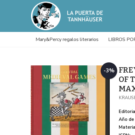
Mary&Percy regalos literarios
LIBROS PO
FRE
-3%
OF 
MAX
KRAUSE
Editoria
Año de 
Materi