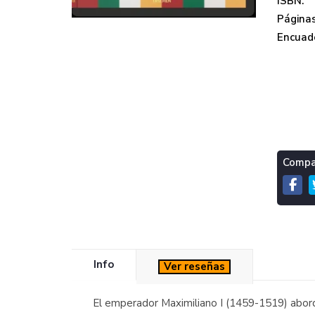
ISBN:
Páginas
Encuade
Compar
Info
Ver reseñas
El emperador Maximiliano I (1459-1519) abordó