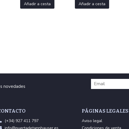
Añadir a cesta
Añadir a cesta
ras novedades
CONTACTO
PÁGINAS LEGALES
(+34) 927 411 797
Aviso legal
info@puertadetannhauser.es
Condiciones de venta