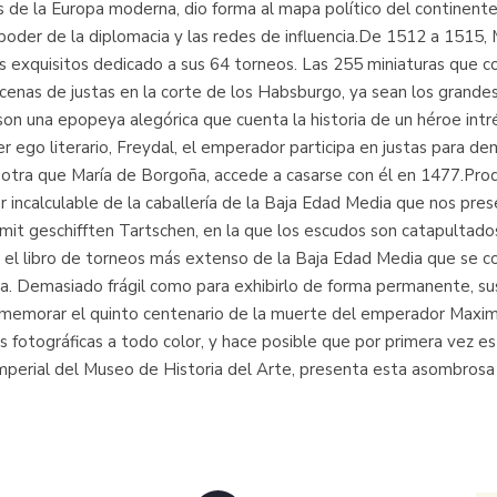
e la Europa moderna, dio forma al mapa político del continente h
poder de la diplomacia y las redes de influencia.De 1512 a 1515, 
s exquisitos dedicado a sus 64 torneos. Las 255 miniaturas que c
enas de justas en la corte de los Habsburgo, ya sean los grandes 
son una epopeya alegórica que cuenta la historia de un héroe intr
ter ego literario, Freydal, el emperador participa en justas para
 otra que María de Borgoña, accede a casarse con él en 1477.Produ
 incalculable de la caballería de la Baja Edad Media que nos pres
mit geschifften Tartschen, en la que los escudos son catapultados
o el libro de torneos más extenso de la Baja Edad Media que se co
a. Demasiado frágil como para exhibirlo de forma permanente, su
nmemorar el quinto centenario de la muerte del emperador Maxim
fotográficas a todo color, y hace posible que por primera vez es
mperial del Museo de Historia del Arte, presenta esta asombrosa c