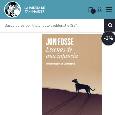
0
-3%