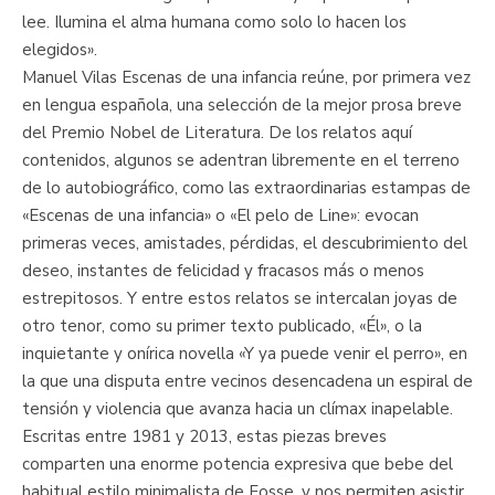
lee. Ilumina el alma humana como solo lo hacen los
elegidos».
Manuel Vilas Escenas de una infancia reúne, por primera vez
en lengua española, una selección de la mejor prosa breve
del Premio Nobel de Literatura. De los relatos aquí
contenidos, algunos se adentran libremente en el terreno
de lo autobiográfico, como las extraordinarias estampas de
«Escenas de una infancia» o «El pelo de Line»: evocan
primeras veces, amistades, pérdidas, el descubrimiento del
deseo, instantes de felicidad y fracasos más o menos
estrepitosos. Y entre estos relatos se intercalan joyas de
otro tenor, como su primer texto publicado, «Él», o la
inquietante y onírica novella «Y ya puede venir el perro», en
la que una disputa entre vecinos desencadena un espiral de
tensión y violencia que avanza hacia un clímax inapelable.
Escritas entre 1981 y 2013, estas piezas breves
comparten una enorme potencia expresiva que bebe del
habitual estilo minimalista de Fosse, y nos permiten asistir