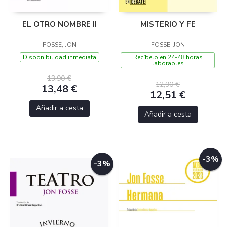
EL OTRO NOMBRE II
MISTERIO Y FE
FOSSE, JON
FOSSE, JON
Disponibilidad inmediata
Recíbelo en 24-48 horas
laborables
13,90 €
12,90 €
13,48 €
12,51 €
Añadir a cesta
Añadir a cesta
-3%
-3%