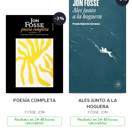
-3%
POESÍA COMPLETA
ALES JUNTO A LA
HOGUERA
FOSSE, JON
FOSSE, JON
Recíbelo en 24-48 horas
Recíbelo en 24-48 horas
laborables
laborables