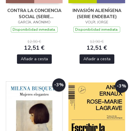
CONTRA LA CONCIENCIA
INVASIÓN ALIENÍGENA
SOCIAL (SERIE
(SERIE ENDEBATE)
GARCÍA, ANÓNIMO
ENDEBATE)
VOLPI, JORGE
Disponibilidad inmediata.
Disponibilidad inmediata.
12,90 €
12,90 €
12,51 €
12,51 €
Añadir a cesta
Añadir a cesta
-3%
-3%