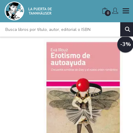
0
-3%