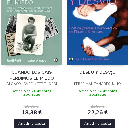
CUANDO LOS GAIS
DESEO Y DESV¡O
PERDIMOS EL MIEDO
ALONSO, ISABEL / PETIT, JORDI
PÉREZ MANZANARES, JULIO
Recíbelo en 24-48 horas
Recíbelo en 24-48 horas
laborables
laborables
18,95 €
22,95 €
18,38 €
22,26 €
Añadir a cesta
Añadir a cesta