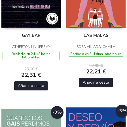
GAY BAR
LAS MALAS
ATHERTON LIN, JEREMY
SOSA VILLADA, CAMILA
Recíbelo en 24-48 horas
Recíbelo en 3-4 días laborables
laborables
22,90 €
23,00 €
22,21 €
22,31 €
Añadir a cesta
Añadir a cesta
-3%
-3%