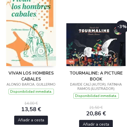
-3%
VIVAN LOS HOMBRES
TOURMALINE: A PICTURE
CABALES
BOOK
ALONSO BARCIA, GUILLERMO
DAVIDE CALÌ (AUTOR), FATINHA
RAMOS (ILUSTRADOR)
Disponibilidad inmediata.
Disponibilidad inmediata.
14,00 €
21,50 €
13,58 €
20,86 €
Añadir a cesta
Añadir a cesta