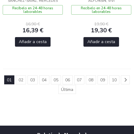
SÁNCHEZ-SÁINZ, MERCEDES
ALFONSÍN, VIVI
Recíbelo en 24-48 horas
Recíbelo en 24-48 horas
laborables
laborables
16,90 €
19,90 €
16,39 €
19,30 €
Añadir a cesta
Añadir a cesta
01
02
03
04
05
06
07
08
09
10
Última