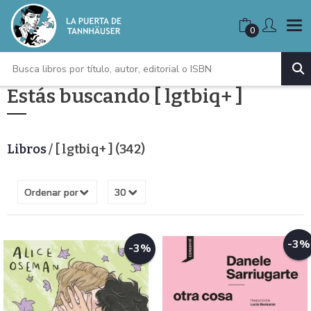
0
Estás buscando [ lgtbiq+ ]
Libros
/ [ lgtbiq+ ] (342)
-3%
-3%