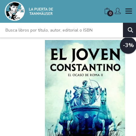
0
-3%