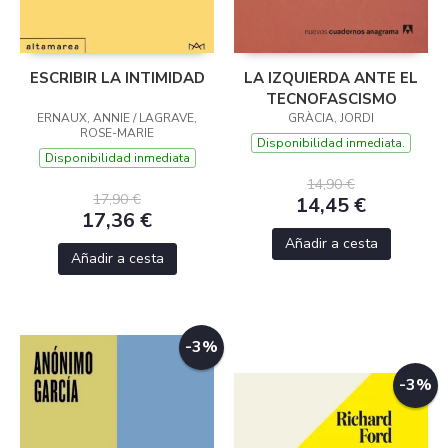
ESCRIBIR LA INTIMIDAD
LA IZQUIERDA ANTE EL
TECNOFASCISMO
ERNAUX, ANNIE / LAGRAVE,
GRÀCIA, JORDI
ROSE-MARIE
Disponibilidad inmediata.
Disponibilidad inmediata
14,90 €
17,90 €
14,45 €
17,36 €
Añadir a cesta
Añadir a cesta
-3%
-3%