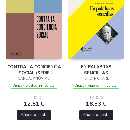
CONTRA LA CONCIENCIA
EN PALABRAS
SOCIAL (SERIE
SENCILLAS
GARCÍA, ANÓNIMO
ENDEBATE)
FORD, RICHARD
Disponibilidad inmediata.
Disponibilidad inmediata.
12,90 €
18,90 €
12,51 €
18,33 €
Añadir a cesta
Añadir a cesta