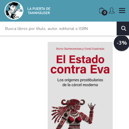
0
-3%