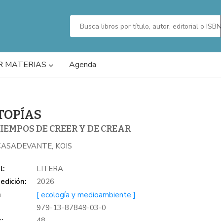
R MATERIAS
Agenda
TOPÍAS
IEMPOS DE CREER Y DE CREAR
CASADEVANTE, KOIS
l:
LITERA
edición:
2026
a
[ ecología y medioambiente ]
979-13-87849-03-0
:
48