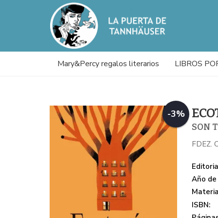
Mary&Percy regalos literarios
LIBROS PO
ECO
-3%
SON T
FDEZ. 
Editoria
Año de 
Materi
ISBN:
Páginas