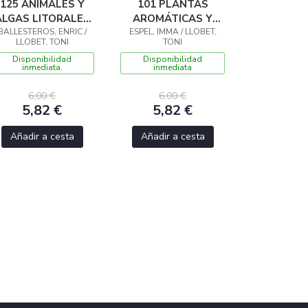
125 ANIMALES Y
101 PLANTAS
ALGAS LITORALES
AROMÁTICAS Y
BALLESTEROS, ENRIC /
DEL
ESPEL, IMMA / LLOBET,
MEDICINALES DE
LLOBET, TONI
TONI
EDITERRÁNEO DE
ESPAÑA QUE HAY
Disponibilidad
Disponibilidad
ESPAÑA QUE HAY
QUE CONOCER
inmediata.
inmediata
QUE CONOCER
6,00 €
6,00 €
5,82 €
5,82 €
Añadir a cesta
Añadir a cesta