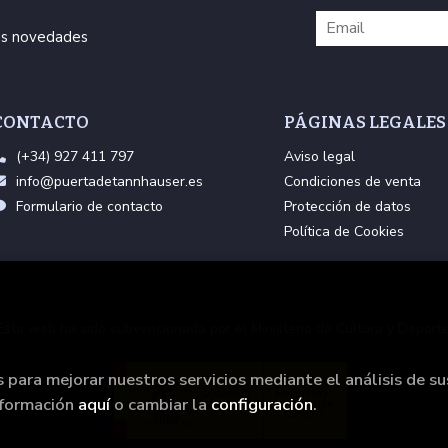
ras novedades
CONTACTO
PÁGINAS LEGALES
(+34) 927 411 797
Aviso legal
info@puertadetannhauser.es
Condiciones de venta
Formulario de contacto
Protección de datos
Política de Cookies
Esta web ha sido subvencionada por el Ministerio de Cultura y Deporte
s para mejorar nuestros servicios mediante el análisis de su
nformación
aquí
o cambiar la
configuración
.