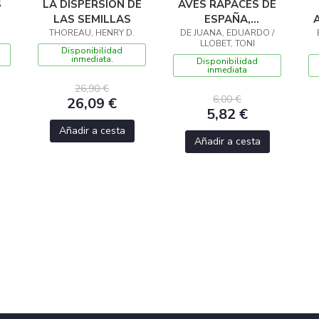
S
LA DISPERSIÓN DE
AVES RAPACES DE
LAS SEMILLAS
ESPAÑA,
THOREAU, HENRY D.
PENÍNSULA IBÉRICA
DE JUANA, EDUARDO /
LLOBET, TONI
Y BALEARES
M
Disponibilidad
inmediata.
Disponibilidad
inmediata
26,90 €
6,00 €
26,09 €
5,82 €
Añadir a cesta
Añadir a cesta