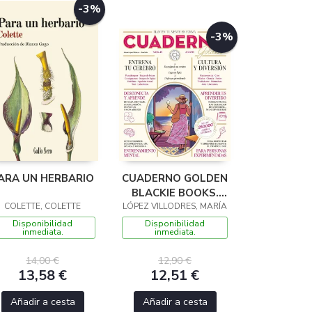
-3%
-3%
ARA UN HERBARIO
CUADERNO GOLDEN
BLACKIE BOOKS.
COLETTE, COLETTE
LÓPEZ VILLODRES, MARÍA
VOL. 6
Disponibilidad
Disponibilidad
inmediata.
inmediata.
14,00 €
12,90 €
13,58 €
12,51 €
Añadir a cesta
Añadir a cesta