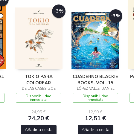
-3%
-3%
AL
TOKIO PARA
CUADERNO BLACKIE
P
COLOREAR
BOOKS. VOL. 15
DE LAS CASES, ZOE
LÓPEZ VALLE, DANIEL
Disponibilidad
Disponibilidad
inmediata.
inmediata.
24,95 €
12,90 €
24,20 €
12,51 €
Añadir a cesta
Añadir a cesta