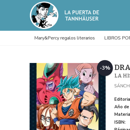
Mary&Percy regalos literarios
LIBROS PO
DRA
-3%
LA HI
SÁNCH
Editoria
Año de 
Materi
ISBN:
Páginas