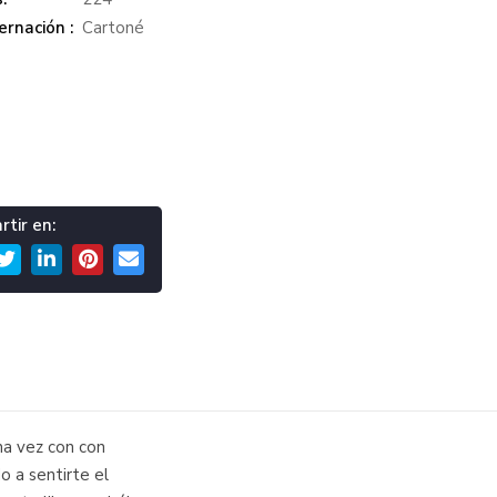
rnación :
Cartoné
tir en:
na vez con con
o a sentirte el