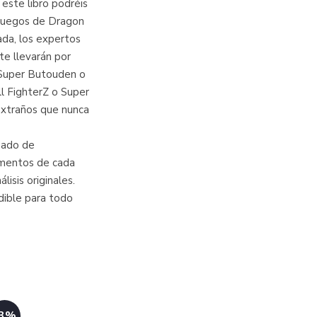
 este libro podréis
ojuegos de Dragon
ada, los expertos
te llevarán por
 Super Butouden o
l FighterZ o Super
extraños que nunca
ñado de
omentos de cada
lisis originales.
dible para todo
-3%