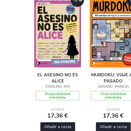
-3%
EL ASESINO NO ES
MURDOKU: VIAJE 
ALICE
PASADO
STARLING, IRIS
GARAND, MANUEL
Disponibilidad
Disponibilidad
inmediata
inmediata
17,90 €
17,90 €
17,36 €
17,36 €
Añadir a cesta
Añadir a cesta