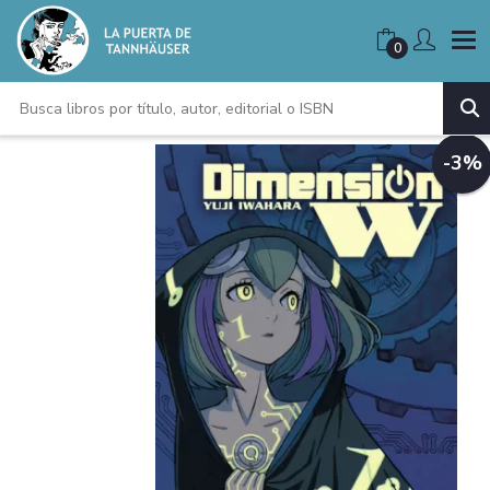
0
-3%