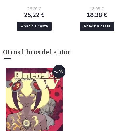
26,00 €
18,95 €
25,22 €
18,38 €
Añadir a cesta
Añadir a cesta
Otros libros del autor
-3%