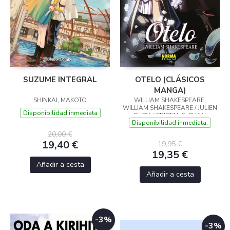
SUZUME INTEGRAL
OTELO (CLÁSICOS
MANGA)
SHINKAI, MAKOTO
WILLIAM SHAKESPEARE,
WILLIAM SHAKESPEARE / JULIEN
Disponibilidad inmediata
CHOY, / CRISTAL S. CHAN,
Disponibilidad inmediata.
20,00 €
19,40 €
19,95 €
19,35 €
Añadir a cesta
Añadir a cesta
-3%
-3%