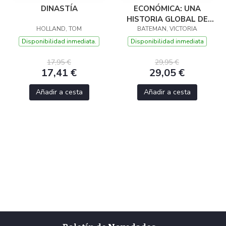
DINASTÍA
ECONÓMICA: UNA
HISTORIA GLOBAL DE
HOLLAND, TOM
MUJERES, RIQUEZA Y
BATEMAN, VICTORIA
PODER
Disponibilidad inmediata.
Disponibilidad inmediata
17,95 €
29,95 €
17,41 €
29,05 €
Añadir a cesta
Añadir a cesta