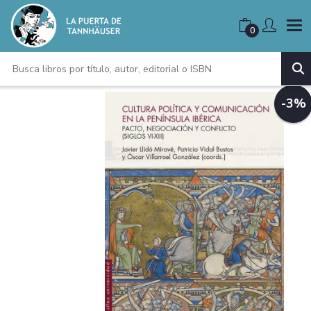
0
-3%