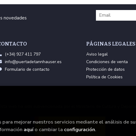
ras novedades
CONTACTO
PÁGINAS LEGALES
(+34) 927 411 797
Aviso legal
info@puertadetannhauser.es
Condiciones de venta
Formulario de contacto
Protección de datos
Política de Cookies
Esta web ha sido subvencionada por el Ministerio de Cultura y Deporte
s para mejorar nuestros servicios mediante el análisis de su
nformación
aquí
o cambiar la
configuración
.