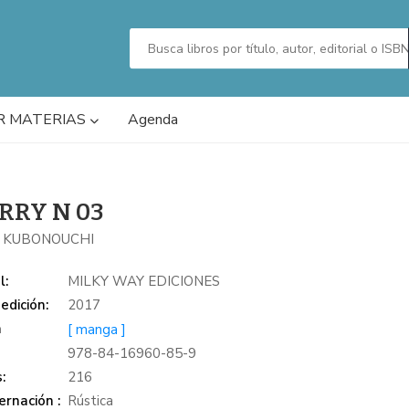
R MATERIAS
Agenda
RRY N 03
U KUBONOUCHI
l:
MILKY WAY EDICIONES
edición:
2017
a
[ manga ]
978-84-16960-85-9
:
216
rnación :
Rústica