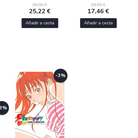
26,00 €
18,00 €
25,22 €
17,46 €
Añadir a cesta
Añadir a cesta
-3%
-3%