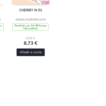
CHERRY N 01
I
EISAKU KUBONOUCHI
as
Recíbelo en 24-48 horas
laborables
9,00 €
8,73 €
Añadir a cesta