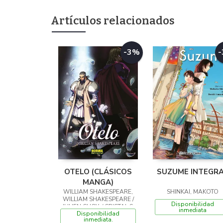
Artículos relacionados
-3%
OTELO (CLÁSICOS
SUZUME INTEGR
MANGA)
WILLIAM SHAKESPEARE,
SHINKAI, MAKOTO
WILLIAM SHAKESPEARE /
Disponibilidad
JULIEN CHOY, / CRISTAL S.
inmediata
Disponibilidad
CHAN,
inmediata.