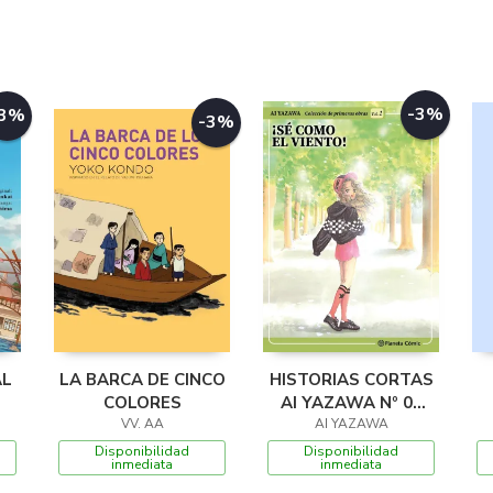
-3%
-3%
-3%
AL
LA BARCA DE CINCO
HISTORIAS CORTAS
COLORES
AI YAZAWA Nº 01
VV. AA
(KAZE NI NARE!)
AI YAZAWA
Disponibilidad
Disponibilidad
inmediata
inmediata