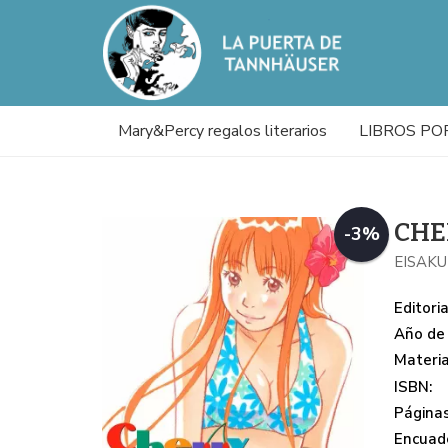
Mary&Percy regalos literarios
LIBROS PO
CHE
-3%
EISAK
Editoria
Año de 
Materi
ISBN:
Páginas
Encuade