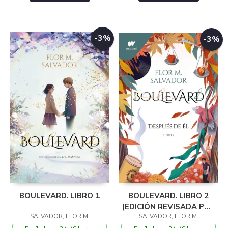
-3%
-3%
BOULEVARD. LIBRO 1
BOULEVARD. LIBRO 2
(EDICIÓN REVISADA POR
SALVADOR, FLOR M.
SALVADOR, FLOR M.
LA AUTORA)