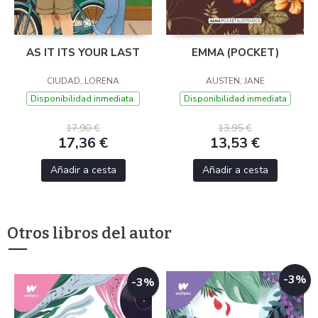
AS IT ITS YOUR LAST
EMMA (POCKET)
CIUDAD, LORENA
AUSTEN, JANE
Disponibilidad inmediata.
Disponibilidad inmediata
17,90 €
13,95 €
17,36 €
13,53 €
Añadir a cesta
Añadir a cesta
Otros libros del autor
-3%
-3%