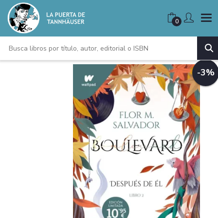
0
-3%