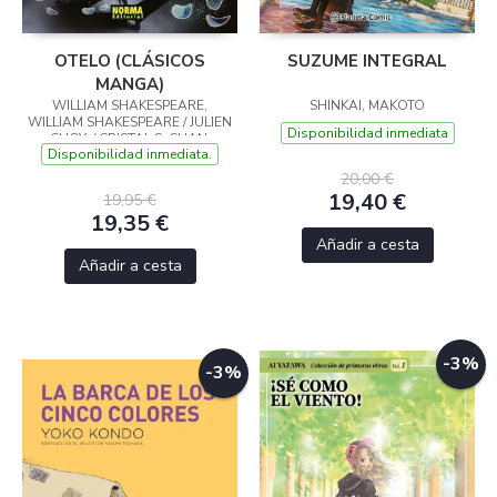
OTELO (CLÁSICOS
SUZUME INTEGRAL
MANGA)
WILLIAM SHAKESPEARE,
SHINKAI, MAKOTO
WILLIAM SHAKESPEARE / JULIEN
Disponibilidad inmediata
CHOY, / CRISTAL S. CHAN,
Disponibilidad inmediata.
20,00 €
19,40 €
19,95 €
19,35 €
Añadir a cesta
Añadir a cesta
-3%
-3%