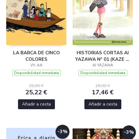
LA BARCA DE CINCO
HISTORIAS CORTAS AI
COLORES
YAZAWA Nº 01 (KAZE NI
VV. AA
AI YAZAWA
NARE!)
Disponibilidad inmediata
Disponibilidad inmediata
26,00 €
18,00 €
25,22 €
17,46 €
Añadir a cesta
Añadir a cesta
-3%
-3%