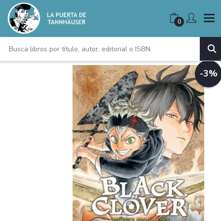
0
-3%