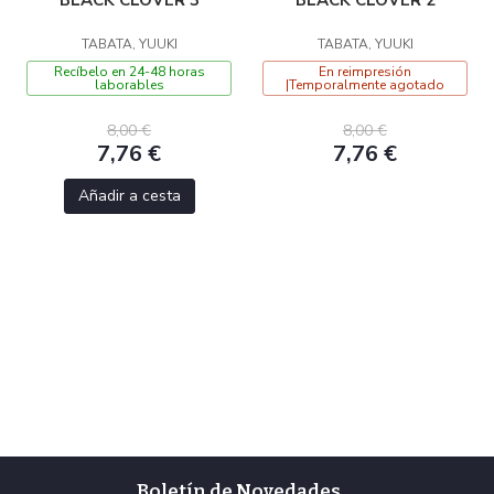
TABATA, YUUKI
TABATA, YUUKI
Recíbelo en 24-48 horas
En reimpresión
laborables
|Temporalmente agotado
8,00 €
8,00 €
7,76 €
7,76 €
Añadir a cesta
Boletín de Novedades