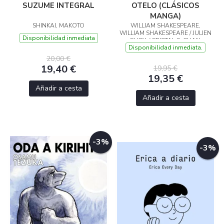
SUZUME INTEGRAL
OTELO (CLÁSICOS
MANGA)
SHINKAI, MAKOTO
WILLIAM SHAKESPEARE,
WILLIAM SHAKESPEARE / JULIEN
Disponibilidad inmediata
CHOY, / CRISTAL S. CHAN,
Disponibilidad inmediata.
20,00 €
19,40 €
19,95 €
19,35 €
Añadir a cesta
Añadir a cesta
-3%
-3%