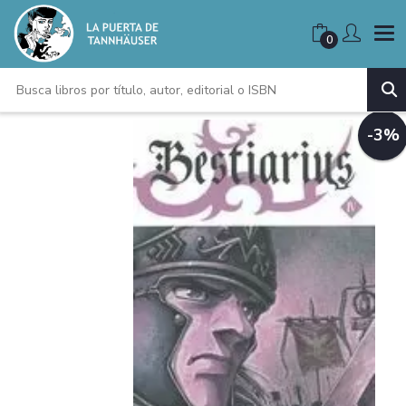
0
-3%