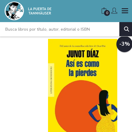
0
-3%