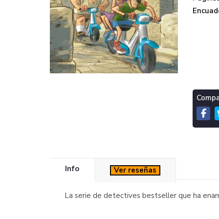
Encuade
Compar
Info
Ver reseñas
La serie de detectives bestseller que ha enam