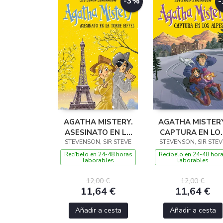
-3%
AGATHA MISTERY.
AGATHA MISTERY
ASESINATO EN LA
CAPTURA EN LO
STEVENSON, SIR STEVE
TORRE EIFFEL
STEVENSON, SIR STEV
ALPES
Recíbelo en 24-48 horas
Recíbelo en 24-48 hor
laborables
laborables
12,00 €
12,00 €
11,64 €
11,64 €
Añadir a cesta
Añadir a cesta