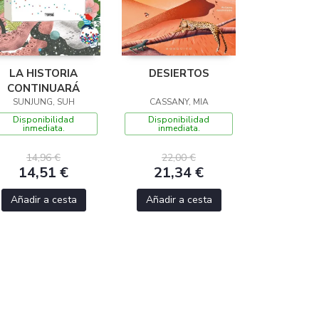
LA HISTORIA
DESIERTOS
CONTINUARÁ
SUNJUNG, SUH
CASSANY, MIA
Disponibilidad
Disponibilidad
inmediata.
inmediata.
14,96 €
22,00 €
14,51 €
21,34 €
Añadir a cesta
Añadir a cesta