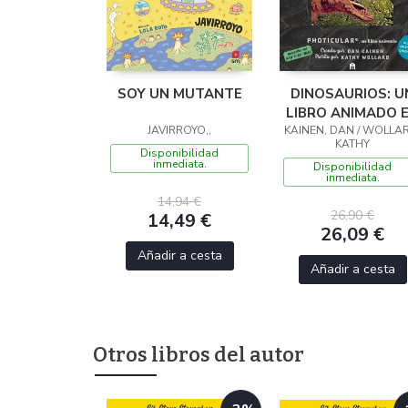
SOY UN MUTANTE
DINOSAURIOS: U
LIBRO ANIMADO 
JAVIRROYO,,
KAINEN, DAN / WOLLA
PHOTICULAR
KATHY
Disponibilidad
inmediata.
Disponibilidad
inmediata.
14,94 €
26,90 €
14,49 €
26,09 €
Añadir a cesta
Añadir a cesta
Otros libros del autor