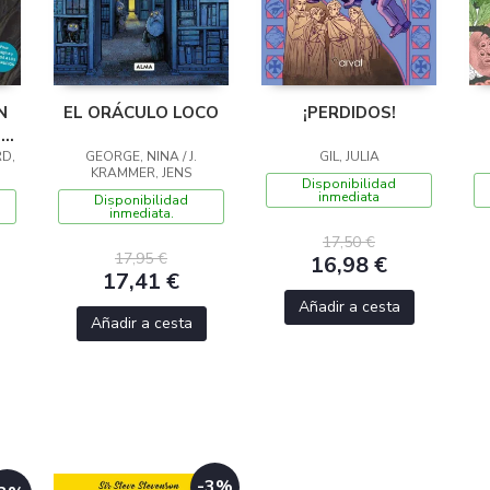
N
EL ORÁCULO LOCO
¡PERDIDOS!
EN
RD,
GEORGE, NINA / J.
GIL, JULIA
KRAMMER, JENS
Disponibilidad
inmediata
Disponibilidad
inmediata.
17,50 €
17,95 €
16,98 €
17,41 €
Añadir a cesta
Añadir a cesta
-3%