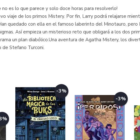
 no es lo que parece y solo doce horas para resolverlo!
evo viaje de los primos Mistery. Por fin, Larry podrá relajarse mie
 Han quedado con ella en el famoso laberinto del Minotauro, pero 
mas. Así empieza un misterioso reto que obligará a los dos primos
trama un plan diabólico.Una aventura de Agatha Mistery, los diver
o de Stefano Turconi.
-3%
-3%
-3%