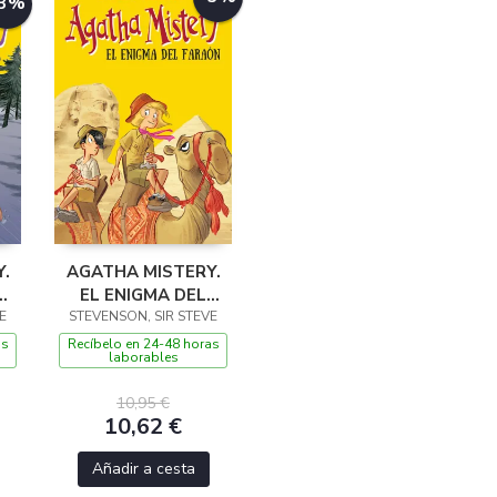
-3%
.
AGATHA MISTERY.
S
EL ENIGMA DEL
E
STEVENSON, SIR STEVE
FARAÓN
as
Recíbelo en 24-48 horas
laborables
10,95 €
10,62 €
Añadir a cesta