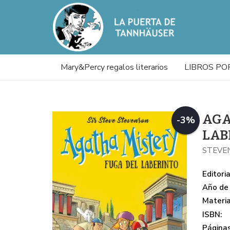
Mary&Percy regalos literarios
LIBROS PO
AGA
-3%
LAB
STEVEN
Editoria
Año de 
Materi
ISBN:
Páginas