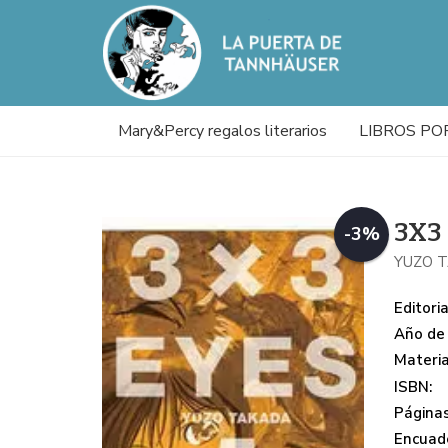
Mary&Percy regalos literarios
LIBROS PO
3X3
-3%
YUZO 
Editoria
Año de 
Materi
ISBN:
Páginas
Encuade