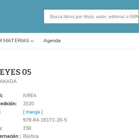
R MATERIAS
Agenda
 EYES 05
TAKADA
l:
IVREA
edición:
2020
a
[ manga ]
978-84-18172-20-5
:
350
rnación :
Rústica