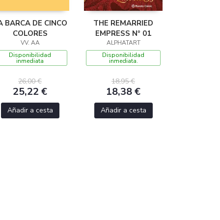
A BARCA DE CINCO
THE REMARRIED
COLORES
EMPRESS Nº 01
VV. AA
ALPHATART
Disponibilidad
Disponibilidad
inmediata
inmediata.
26,00 €
18,95 €
25,22 €
18,38 €
Añadir a cesta
Añadir a cesta