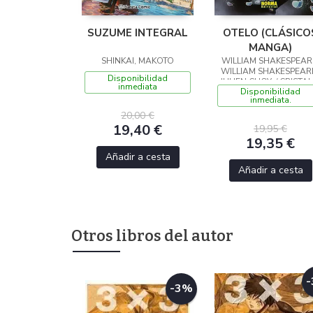
SUZUME INTEGRAL
OTELO (CLÁSICO
MANGA)
SHINKAI, MAKOTO
WILLIAM SHAKESPEAR
WILLIAM SHAKESPEARE
Disponibilidad
JULIEN CHOY, / CRISTAL 
inmediata
Disponibilidad
CHAN,
inmediata.
20,00 €
19,40 €
19,95 €
19,35 €
Añadir a cesta
Añadir a cesta
Otros libros del autor
-3%