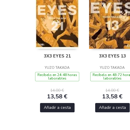
3X3 EYES 21
3X3 EYES 13
YUZO TAKADA
YUZO TAKADA
Recíbelo en 24-48 horas
Recíbelo en 48-72 hor
laborables
laborables
14,00 €
14,00 €
13,58 €
13,58 €
Añadir a cesta
Añadir a cesta