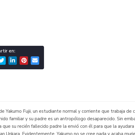
tir en:
ia de Yakumo Fujii, un estudiante normal y corriente que trabaja de
nido familiar y su padre es un antropólogo desaparecido. Sin emb
 que su recién fallecido padre la envió con él para que la ayudar
yan Unkara. Evidentemente, Yakumo no se cree nada y acaba muri