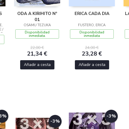
S
ODA A KIRIHITO Nº
ERICA CADA DIA
L
01
E,
OSAMU TEZUKA
FUSTERO, ERICA
 /
Disponibilidad
Disponibilidad
S.
inmediata.
inmediata
22,00 €
24,00 €
21,34 €
23,28 €
Añadir a cesta
Añadir a cesta
-3%
-3%
-3%