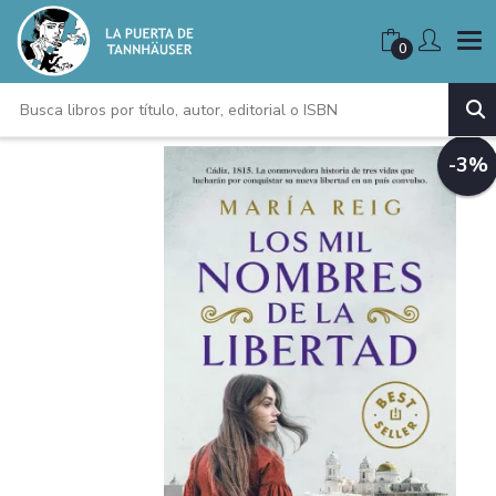
0
-3%