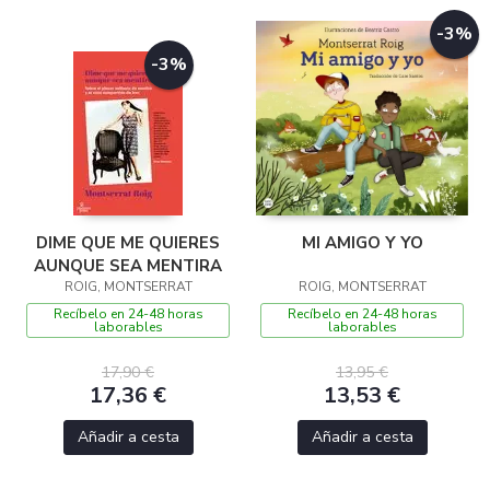
-3%
-3%
DIME QUE ME QUIERES
MI AMIGO Y YO
AUNQUE SEA MENTIRA
ROIG, MONTSERRAT
ROIG, MONTSERRAT
Recíbelo en 24-48 horas
Recíbelo en 24-48 horas
laborables
laborables
17,90 €
13,95 €
17,36 €
13,53 €
Añadir a cesta
Añadir a cesta