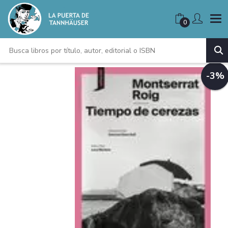
0
-3%