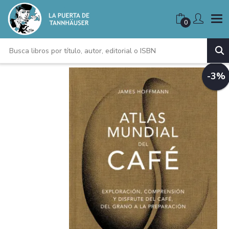
0
-3%