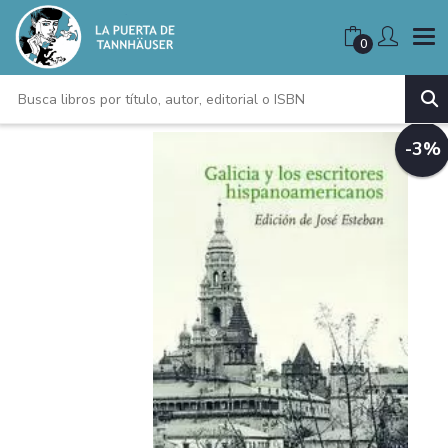
0
-3%