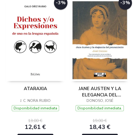
-3%
-3%
ATARAXIA
JANE AUSTEN Y LA
ELEGANCIA DEL
J. C. NORA RUBIO
PENSAMIENTO
DONOSO, JOSÉ
Disponibilidad inmediata
Disponibilidad inmediata.
13,00 €
19,00 €
12,61 €
18,43 €