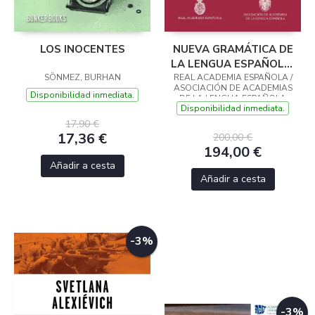
LOS INOCENTES
NUEVA GRAMÁTICA DE
LA LENGUA ESPAÑOLA.
SÖNMEZ, BURHAN
REAL ACADEMIA ESPAÑOLA /
EDICIÓN REVISADA Y
ASOCIACIÓN DE ACADEMIAS
AMPLIADA
Disponibilidad inmediata.
DE LA LENGUA ESPAÑOLA
Disponibilidad inmediata.
17,90 €
17,36 €
200,00 €
194,00 €
Añadir a cesta
Añadir a cesta
-3%
-3%