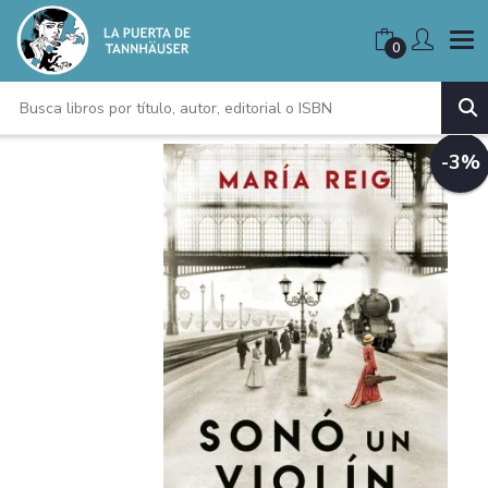
0
-3%