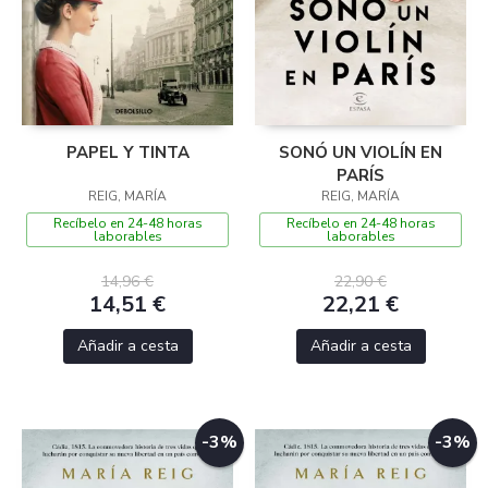
PAPEL Y TINTA
SONÓ UN VIOLÍN EN
PARÍS
REIG, MARÍA
REIG, MARÍA
Recíbelo en 24-48 horas
Recíbelo en 24-48 horas
laborables
laborables
14,96 €
22,90 €
14,51 €
22,21 €
Añadir a cesta
Añadir a cesta
-3%
-3%