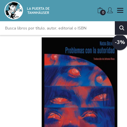
0
-3%