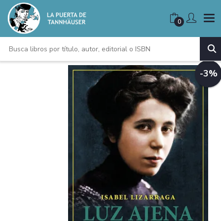
0
-3%