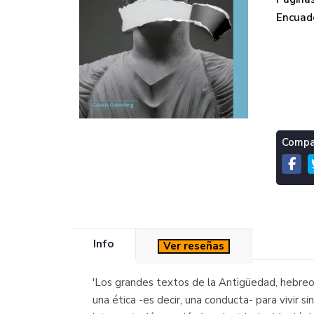
Encuade
Compar
Info
Ver reseñas
'Los grandes textos de la Antigüedad, hebreos 
una ética -es decir, una conducta- para vivir s