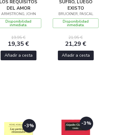
LOS REQUISITOS
SUFRO, LUEGO
DEL AMOR
EXISTO
ARMSTRONG, JOHN
BRUCKNER, PASCAL
Disponibilidad
Disponibilidad
inmediata.
inmediata.
19,95 €
21,95 €
19,35 €
21,29 €
Añadir a cesta
Añadir a cesta
-3%
-3%