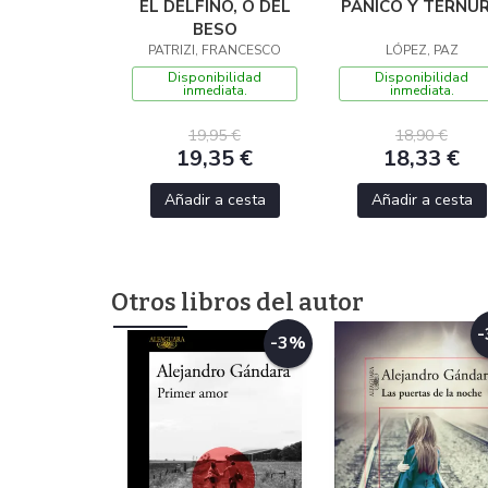
EL DELFINO, O DEL
PÁNICO Y TERNU
BESO
PATRIZI, FRANCESCO
LÓPEZ, PAZ
Disponibilidad
Disponibilidad
inmediata.
inmediata.
19,95 €
18,90 €
19,35 €
18,33 €
Añadir a cesta
Añadir a cesta
Otros libros del autor
-3%