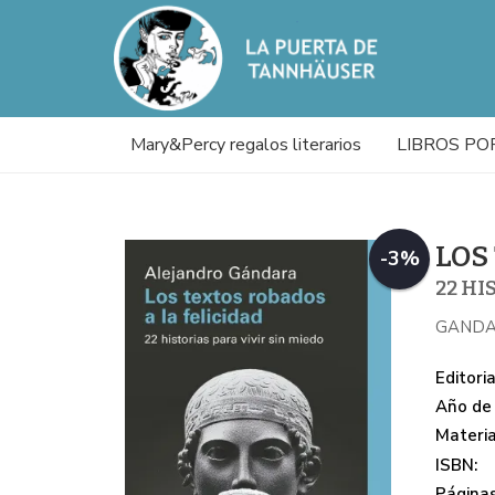
Mary&Percy regalos literarios
LIBROS PO
LOS
-3%
22 HI
GANDA
Editoria
Año de 
Materi
ISBN:
Páginas