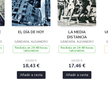
E
EL DÍA DE HOY
LA MEDIA
U
DISTANCIA
RO
GÁNDARA, ALEJANDRO
GÁNDARA, ALEJANDRO
G
as
Recíbelo en 24-48 horas
Recíbelo en 24-48 horas
laborables
laborables
19,00 €
18,00 €
18,43 €
17,46 €
Añadir a cesta
Añadir a cesta