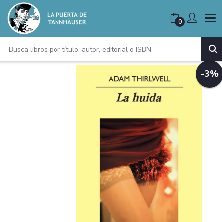
0
-3%