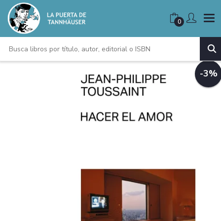
0
-3%