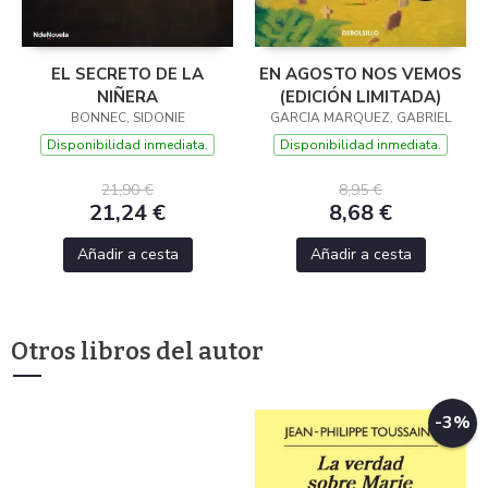
EL SECRETO DE LA
EN AGOSTO NOS VEMOS
NIÑERA
(EDICIÓN LIMITADA)
BONNEC, SIDONIE
GARCIA MARQUEZ, GABRIEL
Disponibilidad inmediata.
Disponibilidad inmediata.
21,90 €
8,95 €
21,24 €
8,68 €
Añadir a cesta
Añadir a cesta
Otros libros del autor
-3%